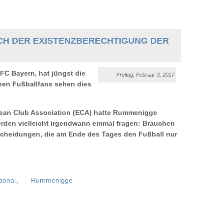
 NACH DER EXISTENZBERECHTIGUNG DER
FC Bayern, hat jüngst die
Freitag, Februar 3, 2017
chen Fußballfans sehen dies
opean Club Association (ECA) hatte Rummenigge
rden vielleicht irgendwann einmal fragen: Brauchen
ntscheidungen, die am Ende des Tages den Fußball nur
tional
,
Rummenigge