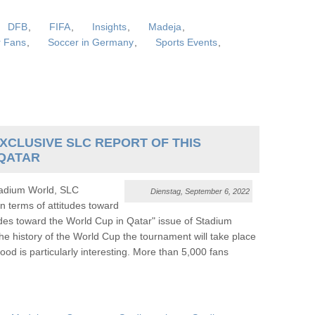
DFB
,
FIFA
,
Insights
,
Madeja
,
r Fans
,
Soccer in Germany
,
Sports Events
,
XCLUSIVE SLC REPORT OF THIS
 QATAR
 Stadium World, SLC
Dienstag, September 6, 2022
n terms of attitudes toward
udes toward the World Cup in Qatar" issue of Stadium
 the history of the World Cup the tournament will take place
 mood is particularly interesting. More than 5,000 fans