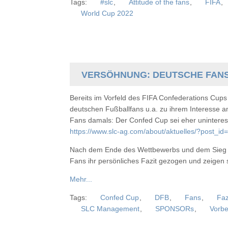
Tags:
#slc
,
Attitude of the fans
,
FIFA
,
World Cup 2022
VERSÖHNUNG: DEUTSCHE FANS
Bereits im Vorfeld des FIFA Confederations Cup
deutschen Fußballfans u.a. zu ihrem Interesse a
Fans damals: Der Confed Cup sei eher uninteress
https://www.slc-ag.com/about/aktuelles/?post_id=
Nach dem Ende des Wettbewerbs und dem Sieg d
Fans ihr persönliches Fazit gezogen und zeigen s
Mehr...
Tags:
Confed Cup
,
DFB
,
Fans
,
Faz
SLC Management
,
SPONSORs
,
Vorbe