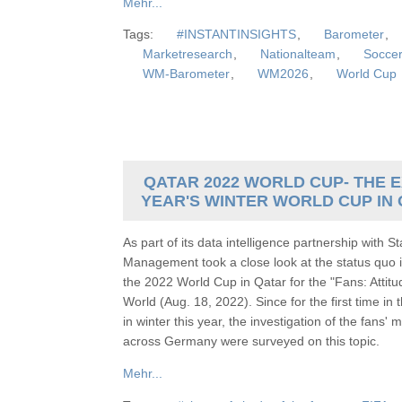
Mehr...
Tags:
#INSTANTINSIGHTS
,
Barometer
,
Marketresearch
,
Nationalteam
,
Socce
WM-Barometer
,
WM2026
,
World Cup
QATAR 2022 WORLD CUP- THE E
YEAR'S WINTER WORLD CUP IN
As part of its data intelligence partnership with
Management took a close look at the status quo i
the 2022 World Cup in Qatar for the "Fans: Attit
World (Aug. 18, 2022). Since for the first time in
in winter this year, the investigation of the fans'
across Germany were surveyed on this topic.
Mehr...