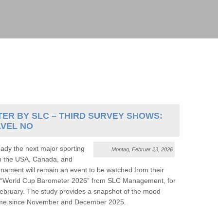
ER BY SLC – THIRD SURVEY SHOWS:
AVEL NO
dy the next major sporting
Montag, Februar 23, 2026
in the USA, Canada, and
nament will remain an event to be watched from their
est “World Cup Barometer 2026” from SLC Management, for
ebruary. The study provides a snapshot of the mood
 time since November and December 2025.