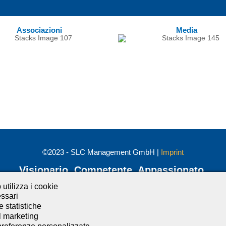
Associazioni
Media
©2023 - SLC Management GmbH |
Imprint
Visionario. Competente. Appassionato.
utilizza i cookie
Mettiti in contatto con noi e resta aggiornato:
ssari
e statistiche
l marketing