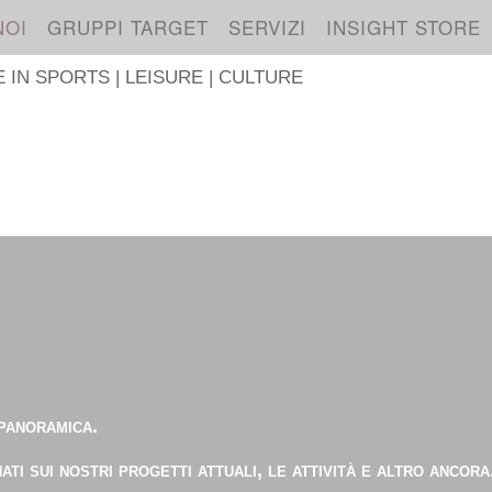
NOI
GRUPPI TARGET
SERVIZI
INSIGHT STORE
IN SPORTS | LEISURE | CULTURE
S
 panoramica.
ti sui nostri progetti attuali, le attività e altro ancora