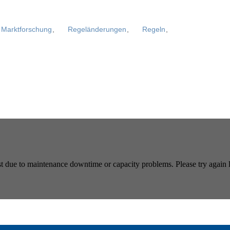
Marktforschung
,
Regeländerungen
,
Regeln
,