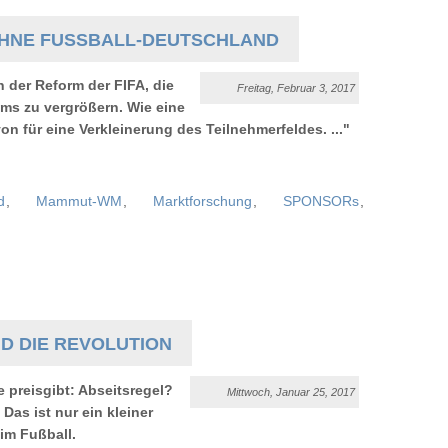
 OHNE FUSSBALL-DEUTSCHLAND
 der Reform der FIFA, die
Freitag, Februar 3, 2017
ams zu vergrößern. Wie eine
avon für eine Verkleinerung des Teilnehmerfeldes.
..."
d
,
Mammut-WM
,
Marktforschung
,
SPONSORs
,
ND DIE REVOLUTION
 preisgibt: Abseitsregel?
Mittwoch, Januar 25, 2017
as ist nur ein kleiner
im Fußball.