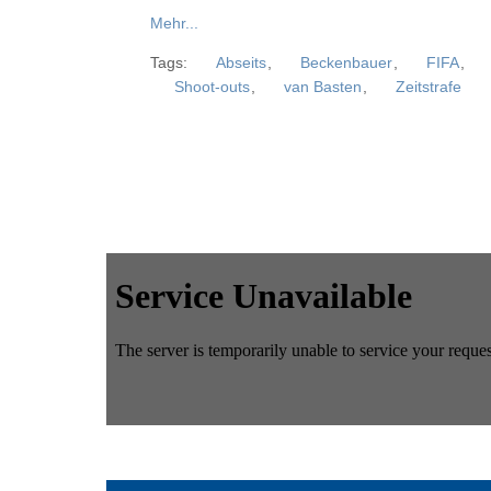
Mehr...
Tags:
Abseits
,
Beckenbauer
,
FIFA
,
Shoot-outs
,
van Basten
,
Zeitstrafe