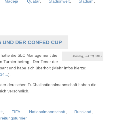
Madeja
,
Quatar
,
Stadionwelt
,
Stadium
,
 UND DER CONFED CUP
s hatte die SLC Management die
Montag, Juli 10, 2017
m Turnier befragt. Der Tenor der
ant und habe sich überholt (Mehr Infos hierzu:
34...
).
er deutschen Fußballnationalmannschaft haben die
ich versöhnlich.
it
,
FIFA
,
Nationalmannschaft
,
Russland
,
reitungsturnier