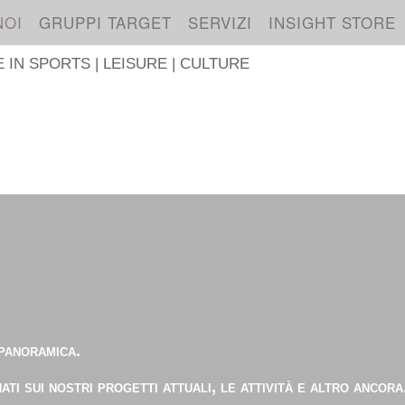
NOI
GRUPPI TARGET
SERVIZI
INSIGHT STORE
IN SPORTS | LEISURE | CULTURE
S
 panoramica.
ti sui nostri progetti attuali, le attività e altro ancora