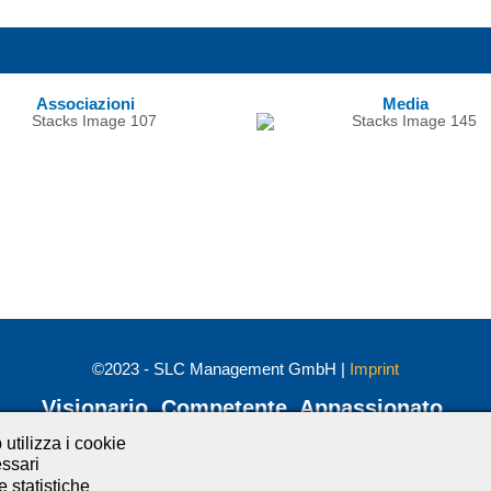
Associazioni
Media
©2023 - SLC Management GmbH |
Imprint
Visionario. Competente. Appassionato.
utilizza i cookie
Mettiti in contatto con noi e resta aggiornato:
ssari
e statistiche