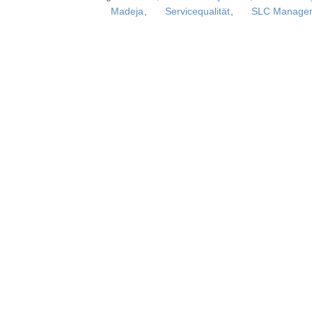
Madeja
,
Servicequalität
,
SLC Manage