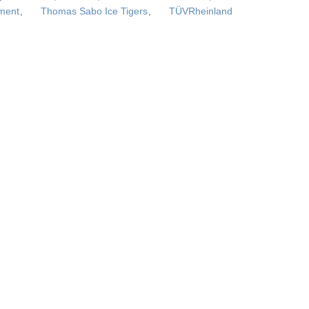
ment
,
Thomas Sabo Ice Tigers
,
TÜVRheinland